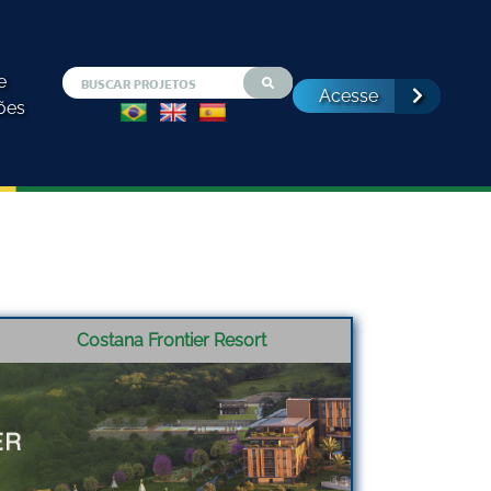
e
Acesse
ões
Costana Frontier Resort